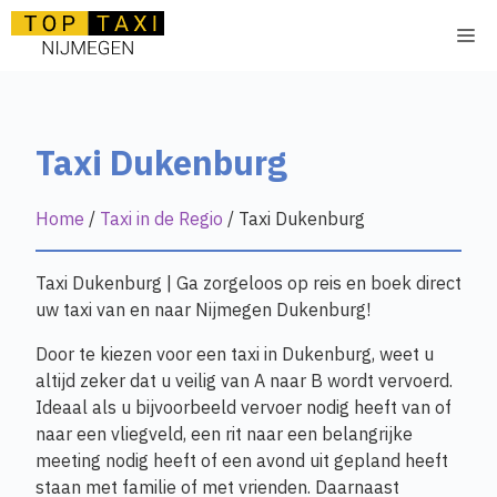
Ga
Me
naar
de
inhoud
Taxi Dukenburg
Home
/
Taxi in de Regio
/
Taxi Dukenburg
Taxi Dukenburg | Ga zorgeloos op reis en boek direct
uw taxi van en naar Nijmegen Dukenburg!
Door te kiezen voor een taxi in Dukenburg, weet u
altijd zeker dat u veilig van A naar B wordt vervoerd.
Ideaal als u bijvoorbeeld vervoer nodig heeft van of
naar een vliegveld, een rit naar een belangrijke
meeting nodig heeft of een avond uit gepland heeft
staan met familie of met vrienden. Daarnaast