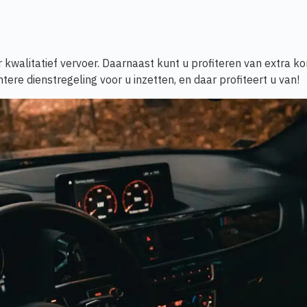
 kwalitatief vervoer. Daarnaast kunt u profiteren van extra ko
ntere dienstregeling voor u inzetten, en daar profiteert u van!