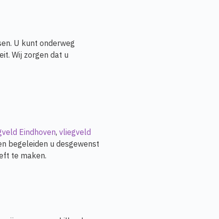
tsen. U kunt onderweg
t. Wij zorgen dat u
egveld Eindhoven
,
vliegveld
ht en begeleiden u desgewenst
eft te maken.