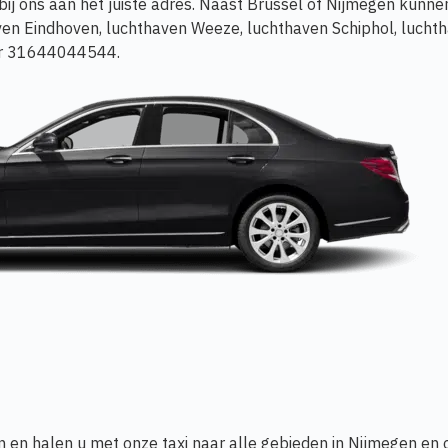
bij ons aan het juiste adres. Naast Brussel of Nijmegen kunnen
en Eindhoven, luchthaven Weeze, luchthaven Schiphol, luchth
aar 31644044544.
n en halen u met onze taxi naar alle gebieden in Nijmegen en